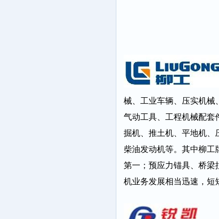
械、工业车辆、压实机械
气动工具、工程机械配套
掘机、推土机、平地机、
柴油发动机等。其中柳工
第一；预应力锚具、桥梁
机业务发展相当迅速，短