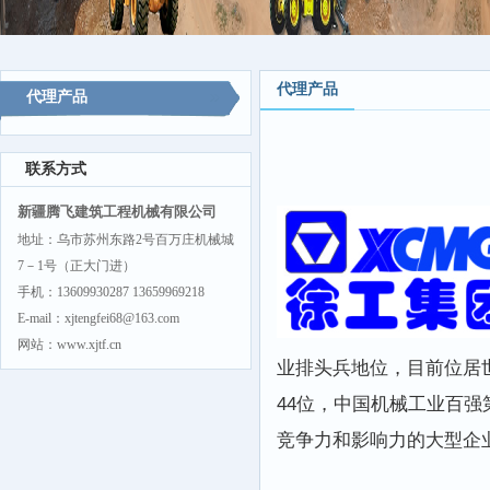
代理产品
代理产品
联系方式
新疆腾飞建筑工程机械有限公司
地址：乌市苏州东路2号百万庄机械城
7－1号（正大门进）
手机：13609930287 13659969218
E-mail：xjtengfei68@163.com
网站：www.xjtf.cn
业排头兵地位，目前位居世
44位，中国机械工业百
竞争力和影响力的大型企